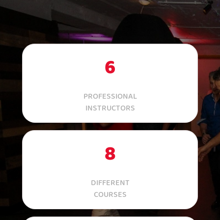
6
Professors
PROFESSIONAL
INSTRUCTORS
8
Lesson types
DIFFERENT
COURSES