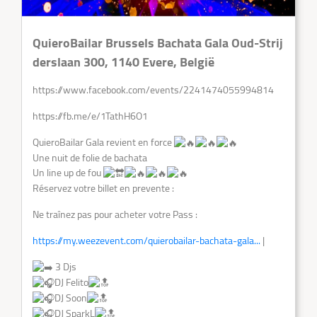
REGISTRATION
QuieroBailar Brussels Bachata Gala Oud-Strij
VIDEOS
derslaan 300, 1140 Evere, België
https://www.facebook.com/events/2241474055994814
SHOP
https://fb.me/e/1TathH6O1
CONTACT
QuieroBailar Gala revient en force
Une nuit de folie de bachata
Un line up de fou
Réservez votre billet en prevente :
Let's
Ne traînez pas pour acheter votre Pass :
Dance
https://my.weezevent.com/quierobailar-bachata-gala...
|
3 Djs
DJ Felito
DJ Soon
DJ SparkL