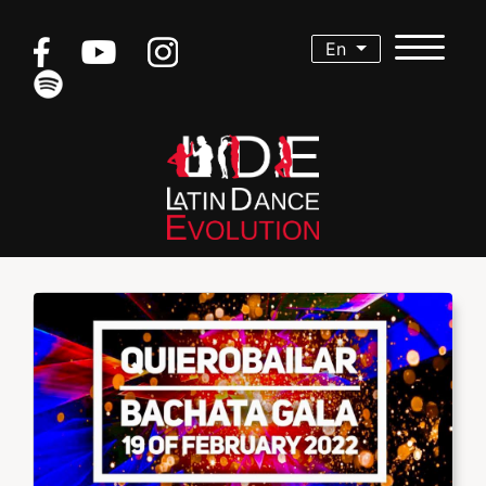
En
Menu
HOME
LESSONS
EVENTS
INSTRUCTORS
COURSE